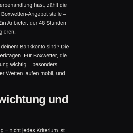
erbehandlung hast, zählt die
m Boxwetten-Angebot stelle –
 Ein Anbieter, der 48 Stunden
gieren.
f deinem Bankkonto sind? Die
erktagen. Für Boxwetter, die
lung wichtig – besonders
er Wetten laufen mobil, und
wichtung und
g – nicht jedes Kriterium ist