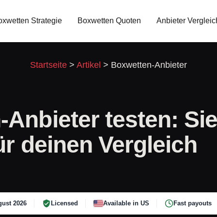
oxwetten Strategie
Boxwetten Quoten
Anbieter Vergleic
Startseite
>
Artikel
>
Boxwetten-Anbieter
Anbieter testen: Si
für deinen Vergleich
ust 2026
Licensed
Available in US
Fast payouts