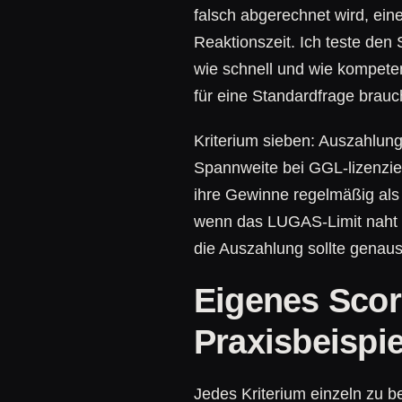
falsch abgerechnet wird, ein
Reaktionszeit. Ich teste den
wie schnell und wie kompetent
für eine Standardfrage brauc
Kriterium sieben: Auszahlun
Spannweite bei GGL-lizenzier
ihre Gewinne regelmäßig als 
wenn das LUGAS-Limit naht un
die Auszahlung sollte genaus
Eigenes Sco
Praxisbeispie
Jedes Kriterium einzeln zu be