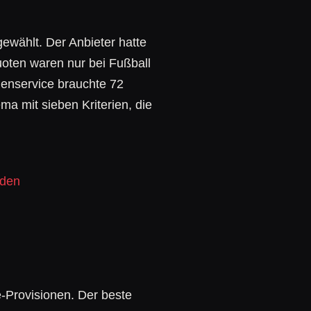
wählt. Der Anbieter hatte
uoten waren nur bei Fußball
denservice brauchte 72
ma mit sieben Kriterien, die
oden
e-Provisionen. Der beste