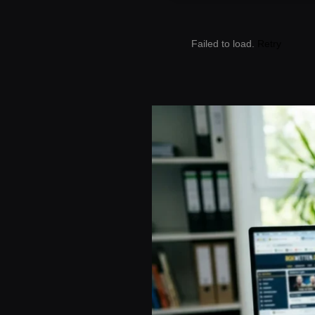
Failed to load.
Retry