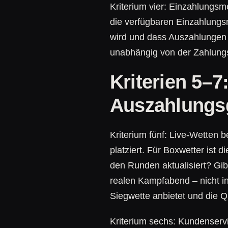
Kriterium vier: Einzahlungs
die verfügbaren Einzahlungsm
wird und dass Auszahlungen 
unabhängig von der Zahlungs
Kriterien 5–
Auszahlungs
Kriterium fünf: Live-Wetten 
platziert. Für Boxwetter ist
den Runden aktualisiert? Gib
realen Kampfabend – nicht i
Siegwette anbietet und die Qu
Kriterium sechs: Kundenserv