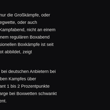
 nur die Großkämpfe, oder
egwette, oder auch
 Kampfabend, nicht an einem
 einem regulären Boxabend
sionellen Boxkämpfe ist seit
 abbildet, zeigt
t bei deutschen Anbietern bei
elben Kampfes über
ant 1 bis 2 Prozentpunkte
marge bei Boxwetten schwankt
ent.