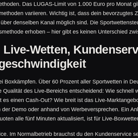
methoden. Das LUGAS-Limit von 1.000 Euro pro Monat gil
ethoden variieren. Wichtig ist, dass dein bevorzugtes Z
über denselben Kanal möglich sind. Die Sportwettensteu
methode erhoben – hier gibt es keinen Unterschied zwi
7: Live-Wetten, Kundenser
geschwindigkeit
bei Boxkämpfen. Über 60 Prozent aller Sportwetten in De
 die Qualität des Live-Bereichs entscheidend: Wie schnel
t es einen Cash-Out? Wie breit ist das Live-Marktangeb
n der Demo oder anhand von Werbeversprechen. Ein Anbie
oten alle fünf Minuten aktualisiert, ist für Live-Boxwett
ice. Im Normalbetrieb brauchst du den Kundenservice se