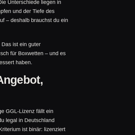
Die Unterschiede liegen in
pfen und der Tiefe des
uf – deshalb brauchst du ein
Das ist ein guter
isch für Boxwetten – und es
bessert haben.
Angebot,
ge GGL-Lizenz fällt ein
du legal in Deutschland
iterium ist binär: lizenziert