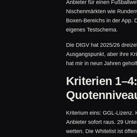
Anbieter für einen Fußballwet
Nischenmärkten wie Rundenw
Boxen-Bereichs in der App. D
eigenes Testschema.
Die DtGV hat 2025/26 dreizehn
Ausgangspunkt, aber ihre Kri
hat mir in neun Jahren gehol
Kriterien 1–
Quotennivea
Kriterium eins: GGL-Lizenz. 
Anbieter sofort raus. 29 Unt
wetten. Die Whitelist ist öffe