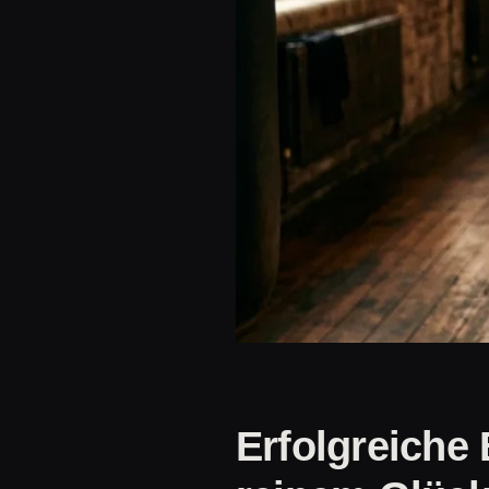
Erfolgreiche 