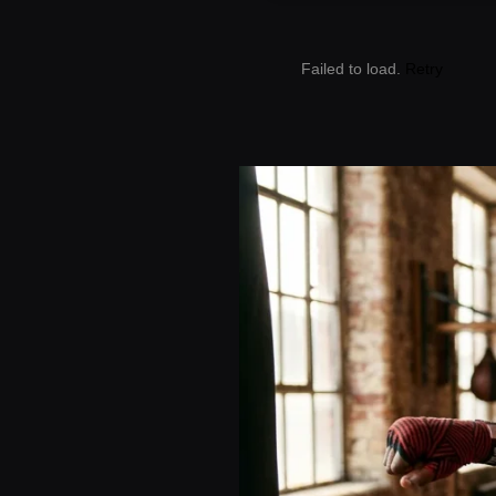
Failed to load.
Retry