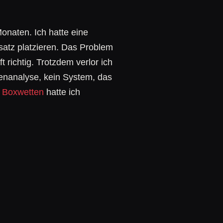
onaten. Ich hatte eine
satz platzieren. Das Problem
t richtig. Trotzdem verlor ich
enanalyse, kein System, das
 Boxwetten
hatte ich