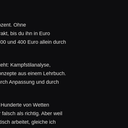
ozent. Ohne
akt, bis du ihn in Euro
00 und 400 Euro allein durch
.
teht: Kampfstilanalyse,
Konzepte aus einem Lehrbuch.
durch Anpassung und durch
r Hunderte von Wetten
alsch als richtig. Aber weil
sch arbeitet, gleiche ich