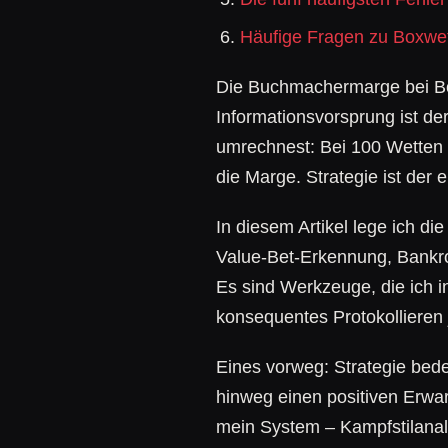
Häufige Fragen zu Boxwet
Die Buchmachermarge bei Box
Informationsvorsprung ist der
umrechnest: Bei 100 Wetten z
die Marge. Strategie ist der 
In diesem Artikel lege ich di
Value-Bet-Erkennung, Bankro
Es sind Werkzeuge, die ich i
konsequentes Protokollieren 
Eines vorweg: Strategie bed
hinweg einen positiven Erwar
mein System – Kampfstilanaly