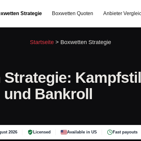
xwetten Strategie
Boxwetten Quoten
Anbieter Verglei
Startseite
>
Boxwetten Strategie
Strategie: Kampfsti
 und Bankroll
ust 2026
Licensed
Available in US
Fast payouts