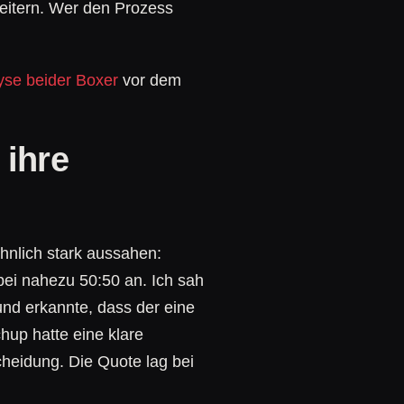
heitern. Wer den Prozess
yse beider Boxer
vor dem
 ihre
hnlich stark aussahen:
bei nahezu 50:50 an. Ich sah
und erkannte, dass der eine
hup hatte eine klare
heidung. Die Quote lag bei