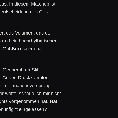
das: In diesem Matchup ist
ktentscheidung des Out-
ert das Volumen, das der
– und ein hochrhythmischer
ls Out-Boxer-gegen-
 Gegner ihren Stil
r. Gegen Druckkämpfer
er Informationsvorsprung
r wette, schaue ich mir nicht
Fights vorgenommen hat. Hat
n Infight eingelassen?