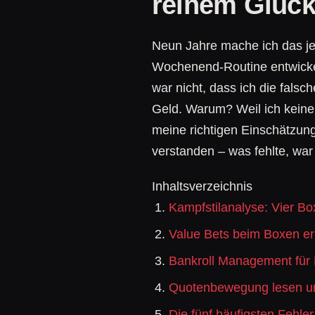
reinem Glück
Neun Jahre mache ich das jet
Wochenend-Routine entwickelt
war nicht, dass ich die falsc
Geld. Warum? Weil ich keine
meine richtigen Einschätzunge
verstanden – was fehlte, wa
Inhaltsverzeichnis
Kampfstilanalyse: Vier Bo
Value Bets beim Boxen e
Bankroll Management für Bo
Quotenbewegung lesen und 
Die fünf häufigsten Fehle