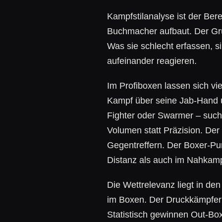
Kampfstilanalyse ist der Ber
Buchmacher aufbaut. Der Gr
Was sie schlecht erfassen, si
aufeinander reagieren.
Im Profiboxen lassen sich vie
Kampf über seine Jab-Hand 
Fighter oder Swarmer – such
Volumen statt Präzision. Der
Gegentreffern. Der Boxer-Pu
Distanz als auch im Nahkamp
Die Wettrelevanz liegt in de
im Boxen. Der Druckkämpfer v
Statistisch gewinnen Out-Box