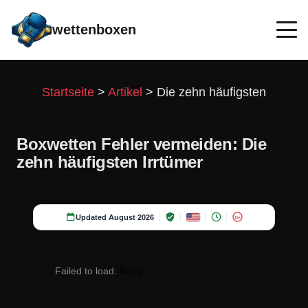
wettenboxen
Startseite
>
Artikel
>
Die zehn häufigsten
Boxwetten Fehler vermeiden: Die
zehn häufigsten Irrtümer
Updated August 2026
18+
Failed to load.
Retry