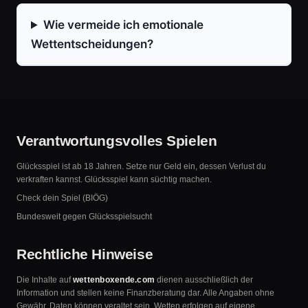
Wie vermeide ich emotionale
Wettentscheidungen?
Verantwortungsvolles Spielen
Glücksspiel ist ab 18 Jahren. Setze nur Geld ein, dessen Verlust du
verkraften kannst. Glücksspiel kann süchtig machen.
Check dein Spiel (BIÖG)
Bundesweit gegen Glücksspielsucht
Rechtliche Hinweise
Die Inhalte auf
wettenboxende.com
dienen ausschließlich der
Information und stellen keine Finanzberatung dar. Alle Angaben ohne
Gewähr. Daten können veraltet sein. Wetten erfolgen auf eigene